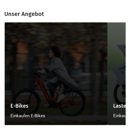
Unser Angebot
E-
Lastenrad
Bikes
/
Cargo
E-Bikes
Lasten
Einkaufen E-Bikes
Einkaufe