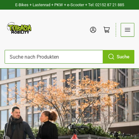
E-Bikes + Lastenrad + PKW + e-Scooter + Tel: 02152 87 21 885
Anmelden
Mini-Warenkorb öffnen
Suche
Suche
nach
Produkten