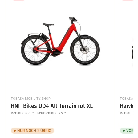
TOBASA-MOBILITY.SHOP
TOBASA-MO
HNF-Bikes UD4 All-Terrain rot XL
Hawk e-
Versandkosten Deutschland 75,-€
Versandkos
NUR NOCH 2 ÜBRIG
VORRÄ