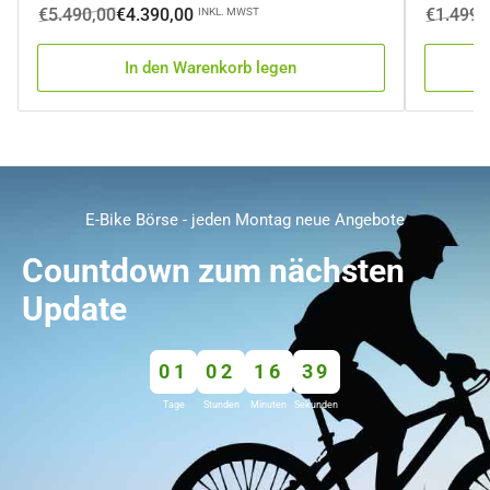
Normaler
Ausverkaufspreis
Normale
Ausverka
€5.490,00
€4.390,00
€1.499,
INKL. MWST
Preis
Preis
In den Warenkorb legen
E-Bike Börse - jeden Montag neue Angebote
Countdown zum nächsten
Update
01
02
16
38