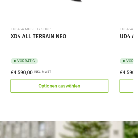
TOBASA-MOBILITY.SHOP
TOBASA-MO
XD4 ALL TERRAIN NEO
UD4 AL
VORRÄTIG
VORRÄ
Normaler
Normale
€4.590,00
€4.590,
INKL. MWST
Preis
Preis
Optionen auswählen