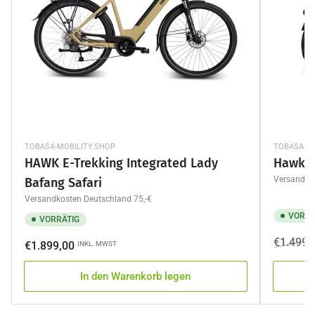
TOBASA-MOBILITY.SHOP
TOBASA-MO
HAWK E-Trekking Integrated Lady
Hawk e-
Versandkos
Bafang Safari
Versandkosten Deutschland 75,-€
VORRÄ
VORRÄTIG
Normale
Ausverka
€1.499,
Normaler
€1.899,00
INKL. MWST
Preis
Preis
In den Warenkorb legen